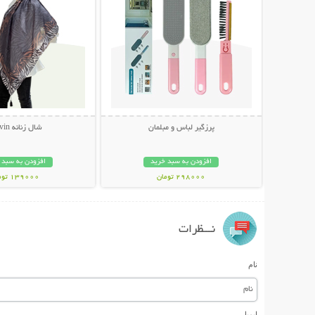
پرزگیر لباس و مبلمان
شال زنانه Servin
افزودن به سبد خرید
افزودن به سبد 
298000 تومان
139000 تومان
نـــظرات
نام
ایمیل