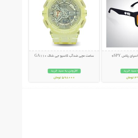
پای پلاس SPY+
ساعت مچی ضدآب کاسیو جی شاک GA110
 سبد خرید
افزودن به سبد خرید
مان
598000 تومان