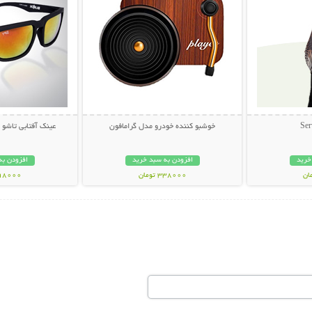
خوشبو کننده خودرو مدل گرامافون
عینک آفتابی تاشو اس
خرید
افزودن به سبد خرید
افزودن به
338000 تومان
398000 تو