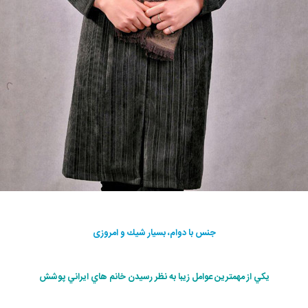
جنس با دوام، بسيار شيك و امروزی
يكي از مهمترين عوامل زيبا به نظر رسيدن خانم هاي ايراني پوشش