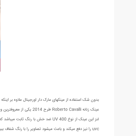
بدون شک استفاده از عینکهای مارک دار اورجینال علاوه بر این
عینک زنانه Roberto Cavalli طرح 2014 یکی از معروفترین و پرفروشترین عینکهای این کمپانی بزرگ میباشد که مطمئنا شما هم تا کنون این عینک معروف را بر چشمان دوستان و آشنایان خود دیده اید.
uvc را نیز دفع میکند و باعث میشود تصاویر را با رنگ شفاف ببینید. طراحی این مدل به صورتی بوده که با تمامی چهره ها متناسب باشد. حتما این مدل بی نظیر و استثنایی را تهیه کنید ...