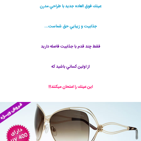
عينك فوق العاده جديد با طراحي مدرن
جذابيت و زيبايي حق شماست…
فقط چند قدم با جذابيت فاصله داريد
از اولين كساني باشيد كه
اين عينك را امتحان ميكنند!!