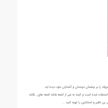
لنز این عینک از نوع UV 400 ضد خش با رنگ ثابت میباشد که در آن از تکنولوژی آنتی رفلس استفاده شده است و برای ساخت آن از یک نوع پلیمر استفاده شده است و البته به غیر از اشعه uva اشعه های uvb ,