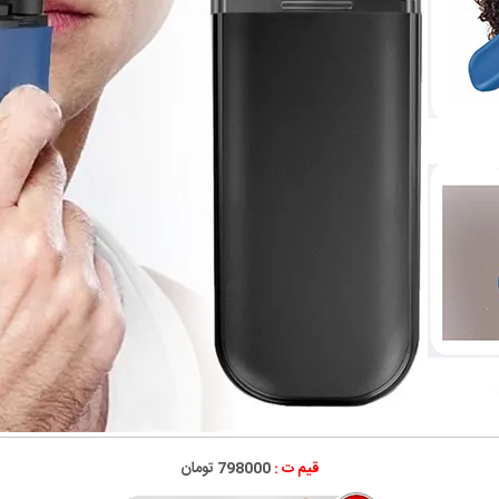
قیم ت :
798000 تومان