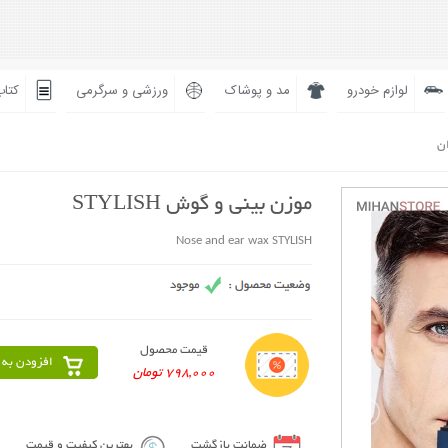
لوازم خودرو
مد و پوشاک
ورزشی و سرگرمی
کتاب
ان
موزن بینی و گوش STYLISH
Nose and ear wax STYLISH
قیمت محصول
افزودن به 
798,000 تومان
ضمانت بازگشت
بهترین کیفیت و قیمت