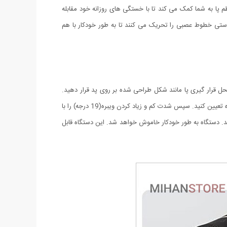
م پا به شما کمک می کند تا با خستگی های روزانه خود مقابله
ء پوستی خطوط عصبی را تحریک می کنند تا به طور خودکار با هم
محل قرار گیری پا مانند شکل طراحی شده بر روی پد قرار دهید.
هرگز سر پا از ماساژور استفاده نکنید. سپس دکمه + را زده تا پد روشن شود.سپس دکمه M را زده تا حالت ویبره مورد نیاز خود را از بین 8 حالت ویبره تعیین کنید. سپس شدت کم و زیاد کردن ویبره(19 درجه) را با
اموش کردن پد دکمه – را زده و دستگاه را خاموش کنید. اگر از دستگاه بیش از 15 دقیقه استفاده کنید. دستگاه به طور خودکار خاموش خواهد شد. این دستگاه قابل