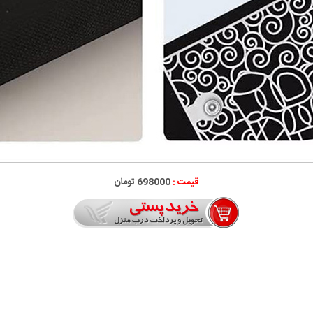
قیمت :
698000 تومان