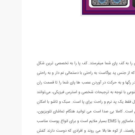
 امواج مغناطیسی را به کف پای شما میفرستد. کف پا را به تخصصی ترین شکل
 بهمراه پد تقدیم شما میشود شارژ میشود. این پد که از جنس پد یوگاست به راحتی با دستمالی نم دار و به راحتی
ر رگها و به حرکت در آوردن عصب ها پای شما را تا قسمت ران
نوعی با توجه به ترجیحات شخصی و استرس فیزیکی، می‌توانند
 فقط یک پد نرم و راحت برای پا است. سبک و تاشو با امکان
است. کاملا بی صدا است می توانید هنگام تماشای تلویزیون،
مطالعه، کار در دفتر یا استراحت از آن استفاده کنید.با تکنولوژی EMS،گردش خون را در پاها و ساق پا بهبود می بخشد.بر خلاف ماساژورهای معمولی پا، ماساژور پا EMS بسیار ملایم است و برای انواع پوست مناسب
قصند، از کوه ها بالا می روند و افرادی که دوست دارند کفش