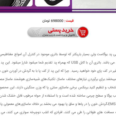
قیمت :
698000 تومان
EMS Foot Massag یک پد نرم به نرمی پد یوگاست ولی بسیار باریکتر که توسط باتری موجود در کنترل آن
ممکن ماساژ میدهد. این ماساژور تاشو بسیار سبک و قابل حمل می باشد. باتری آن با کابل USB که
ر در کف پای خود خواهید رسید. چرا که این پد از کف پا با به گردش در آوردن خون د
میبخشد.برای برآوردن نیازهای مختلف ماساژ، تکنیک‌های شبیه‌سازی هوشمند ماساژ مص
نتخاب و تنظیم کنید.برعکس برخی ماساژور سنتی پا که وزن سنگینی دارند، این محصول
اسب یوگا و سطح چرمی ساخته شده است و با استفاده از حوله مرطوب قابل خشک شدن 
که مسافت های طولانی را طی می کنند، افرادی که اغلب دوچرخه سواری می کنند، می ر