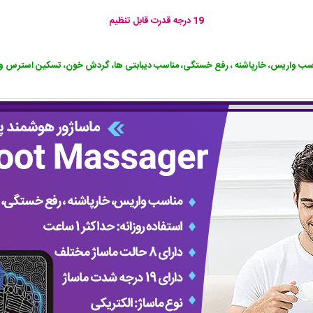
19 درجه قدرت قابل تنظیم
سب واریس، خارپاشنه ، رفع خستگی، مناسب دیبابتی ها، گردش خون، تسکین استرس 