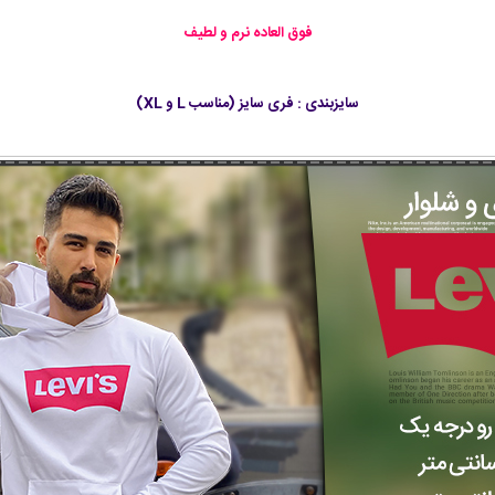
فوق العاده نرم و لطیف
سایزبندی : فری سایز (مناسب L و XL)