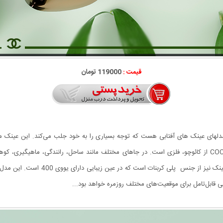
قیمت :
119000 تومان
COCOA CHA یکی از جذاب‌ترین مدلهای عینک های آفتابی هست که توجه بسیاری را به خود جلب می‌کند
مثلث می باشد. دسته ی عینک آفتابی لاکچری COCOA CHANEL از کائوچو، فلزی است. در جاهای مختلف مانند ساحل، 
است. از نوع فریم لس یا همان بدون فریم
 قابل‌تامل برای موقعیت‌های مختلف روزمره خواهد بود...