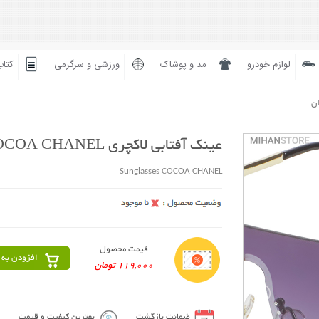
لوازم خودرو
مد و پوشاک
ورزشی و سرگرمی
کتاب
ان
عینک آفتابی لاکچری COCOA CHANEL
Sunglasses COCOA CHANEL
قیمت محصول
افزودن به 
119,000 تومان
ضمانت بازگشت
بهترین کیفیت و قیمت