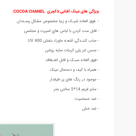
ویژگی های عینک آفتابی لاکچری COCOA CHANEL:
- فوق العاده شیـک و زیبا مخصوص مشکل پسـندان
- قابل ست كردن با لباس هاي اسپرت و مجلسی
- جذب کننـدگی اشعـه ماوراء بنفش UV 400
- جنس لنز پلی کربنات سایه روشن
- فوق العاده سبـک و قابل انعـطاف
- همراه با کیف و دستمال عینک
- موجود در رنگ های پر طرفدار
- سایز فریم 14*5 سانتی متر
- ضد حساسیت
- ضد خش